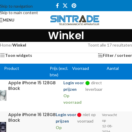
Skip to navigation
Skip to main content
MENU
Winkel
Home
/
Winkel
Toont alle 17 resultaten
Toon widgets
Filter / sorteer
Product
Prijs (excl.
Voorraad
Aantal
btw)
Apple iPhone 15 128GB
Login voor
direct
Black
prijzen
leverbaar
Op
voorraad
Apple iPhone 16 128GB
Login voor
niet op
Verwacht
Black
op
prijzen
voorraad
12-08-
Op
2026