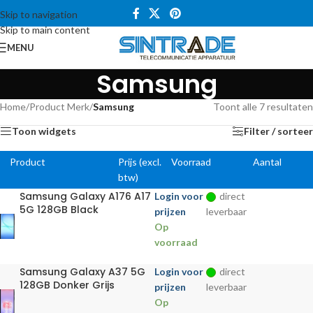
Skip to navigation
Skip to main content
MENU
Samsung
Home
/
Product Merk
/
Samsung
Toont alle 7 resultaten
Toon widgets
Filter / sorteer
Product
Prijs (excl.
Voorraad
Aantal
btw)
Samsung Galaxy A176 A17
Login voor
direct
5G 128GB Black
prijzen
leverbaar
Op
voorraad
Samsung Galaxy A37 5G
Login voor
direct
128GB Donker Grijs
prijzen
leverbaar
Op