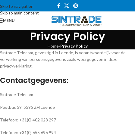
Skip to navigation
Skip to main content
MENU
Privacy Policy
Home
/
Privacy Policy
Sintrade Telecom, gevestigd in Leende, is verantwoordelijk voor de
verwerking van persoonsgegevens zoals weergegeven in deze
privacyverklaring.
Contactgegevens:
Sintrade Telecom
Postbus 59, 5595 ZH Leende
Telefoon: +31(0) 402 028 297
Telefoon: +31(0) 655 696 994