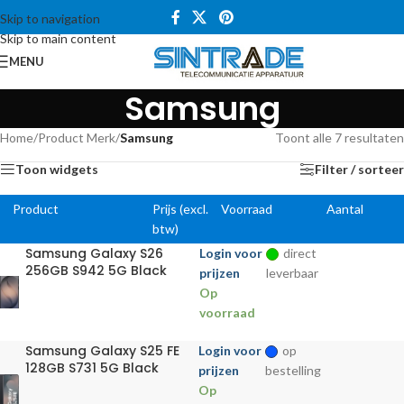
Skip to navigation
Skip to main content
MENU
Samsung
Home
/
Product Merk
/
Samsung
Toont alle 7 resultaten
Toon widgets
Filter / sorteer
Product
Prijs (excl.
Voorraad
Aantal
btw)
Samsung Galaxy S26
Login voor
direct
256GB S942 5G Black
prijzen
leverbaar
Op
voorraad
Samsung Galaxy S25 FE
Login voor
op
128GB S731 5G Black
prijzen
bestelling
Op