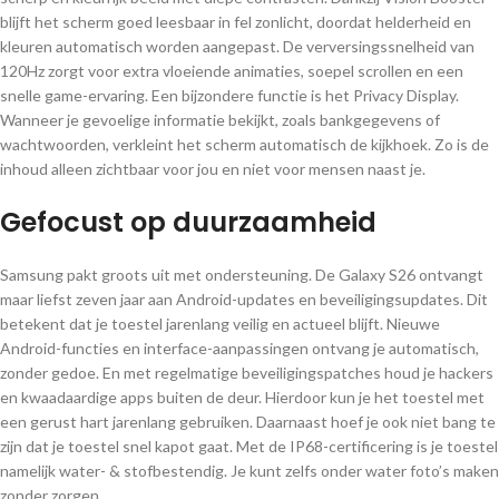
blijft het scherm goed leesbaar in fel zonlicht, doordat helderheid en
kleuren automatisch worden aangepast. De verversingssnelheid van
120Hz zorgt voor extra vloeiende animaties, soepel scrollen en een
snelle game-ervaring. Een bijzondere functie is het Privacy Display.
Wanneer je gevoelige informatie bekijkt, zoals bankgegevens of
wachtwoorden, verkleint het scherm automatisch de kijkhoek. Zo is de
inhoud alleen zichtbaar voor jou en niet voor mensen naast je.
Gefocust op duurzaamheid
Samsung pakt groots uit met ondersteuning. De Galaxy S26 ontvangt
maar liefst zeven jaar aan Android-updates en beveiligingsupdates. Dit
betekent dat je toestel jarenlang veilig en actueel blijft. Nieuwe
Android-functies en interface-aanpassingen ontvang je automatisch,
zonder gedoe. En met regelmatige beveiligingspatches houd je hackers
en kwaadaardige apps buiten de deur. Hierdoor kun je het toestel met
een gerust hart jarenlang gebruiken. Daarnaast hoef je ook niet bang te
zijn dat je toestel snel kapot gaat. Met de IP68-certificering is je toestel
namelijk water- & stofbestendig. Je kunt zelfs onder water foto’s maken
zonder zorgen