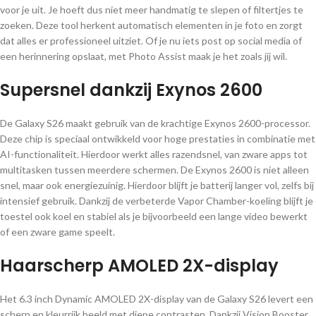
voor je uit. Je hoeft dus niet meer handmatig te slepen of filtertjes te
zoeken. Deze tool herkent automatisch elementen in je foto en zorgt
dat alles er professioneel uitziet. Of je nu iets post op social media of
een herinnering opslaat, met Photo Assist maak je het zoals jij wil.
Supersnel dankzij Exynos 2600
De Galaxy S26 maakt gebruik van de krachtige Exynos 2600-processor.
Deze chip is speciaal ontwikkeld voor hoge prestaties in combinatie met
AI-functionaliteit. Hierdoor werkt alles razendsnel, van zware apps tot
multitasken tussen meerdere schermen. De Exynos 2600 is niet alleen
snel, maar ook energiezuinig. Hierdoor blijft je batterij langer vol, zelfs bij
intensief gebruik. Dankzij de verbeterde Vapor Chamber-koeling blijft je
toestel ook koel en stabiel als je bijvoorbeeld een lange video bewerkt
of een zware game speelt.
Haarscherp AMOLED 2X-display
Het 6.3 inch Dynamic AMOLED 2X-display van de Galaxy S26 levert een
scherp en kleurrijk beeld met diepe contrasten. Dankzij Vision Booster