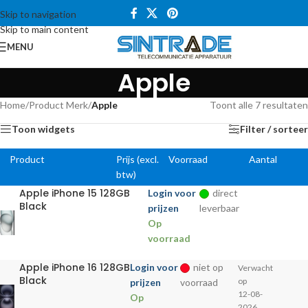
Skip to navigation
Skip to main content
MENU
Apple
Home
/
Product Merk
/
Apple
Toont alle 7 resultaten
Toon widgets
Filter / sorteer
Product
Prijs (excl.
Voorraad
Aantal
btw)
Apple iPhone 15 128GB
Login voor
direct
Black
prijzen
leverbaar
Op
voorraad
Apple iPhone 16 128GB
Login voor
niet op
Verwacht
Black
op
prijzen
voorraad
12-08-
Op
2026